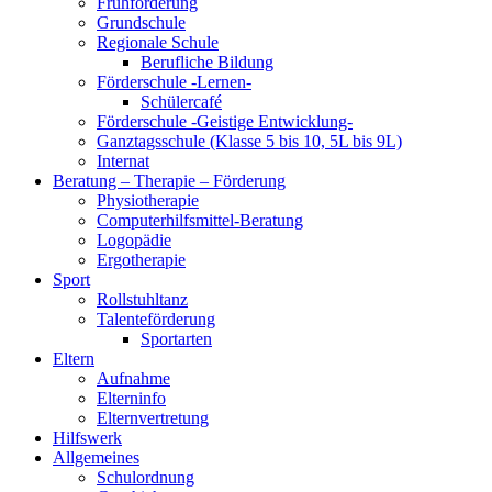
Frühförderung
Grundschule
Regionale Schule
Berufliche Bildung
Förderschule -Lernen-
Schülercafé
Förderschule -Geistige Entwicklung-
Ganztagsschule (Klasse 5 bis 10, 5L bis 9L)
Internat
Beratung – Therapie – Förderung
Physiotherapie
Computerhilfsmittel-Beratung
Logopädie
Ergotherapie
Sport
Rollstuhltanz
Talenteförderung
Sportarten
Eltern
Aufnahme
Elterninfo
Elternvertretung
Hilfswerk
Allgemeines
Schulordnung