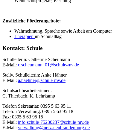
Weihnachtsprojekte, Fasching
Zusätzliche Förde
rangebote:
Wahrnehmung, Sprache sowie Arbeit am Computer
Therapien
im Schulalltag
Seitenspalte
Kontakt: Schule
Schulleiterin: Catherine Scheumann
E-Mail:
c.scheumann_01@schule-mv.de
Stellv. Schulleiterin: Anke Hähner
E-Mail:
a.haehner@schule-mv.de
Schulsachbearbeiterinnen:
C. Thierbach, K. Lehrkamp
Telefon Sekretariat: 0395 5 63 95 11
Telefon Verwaltung: 0395 5 63 95 18
Fax: 0395 5 63 95 15
E-Mail:
info-schule-75230237@schule-mv.de
E-Mail:
verwaltung@uefz-neubrandenburg.de