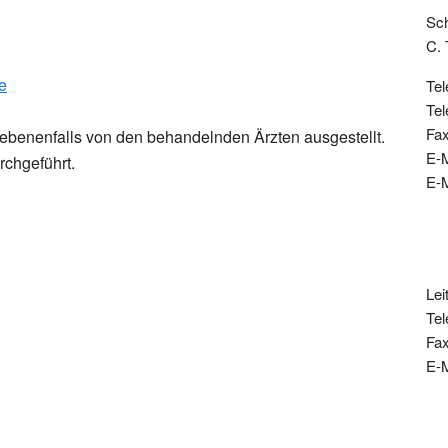
Sch
C. 
e
Tel
Tel
Fax
ebenenfalls von den behandelnden Ärzten ausgestellt.
E-M
chgeführt.
E-M
Lei
Tel
Fax
E-M