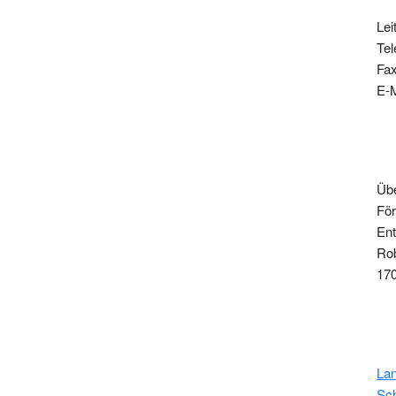
Lei
Tel
Fax
E-M
Übe
För
En
Rob
17
Lan
Sc