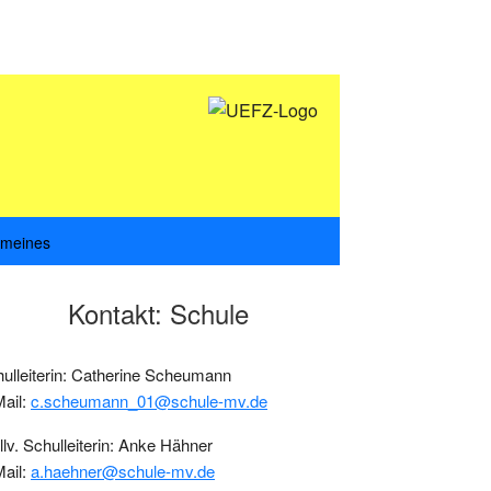
emeines
Kontakt: Schule
itenspalte
ulleiterin: Catherine Scheumann
ail:
c.scheumann_01@schule-mv.de
llv. Schulleiterin: Anke Hähner
ail:
a.haehner@schule-mv.de