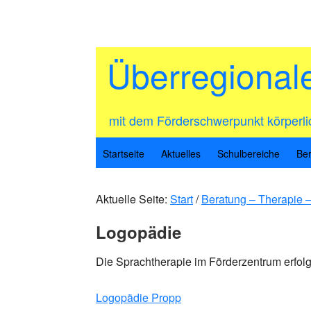
Zur
Zum
Zur
Hauptnavigation
Inhalt
Seitenspalte
springen
springen
springen
Überregional
mit dem Förderschwerpunkt körperl
Startseite
Aktuelles
Schulbereiche
Ber
Aktuelle Seite:
Start
/
Beratung – Therapie 
Logopädie
Die Sprachtherapie im Förderzentrum erfol
Logopädie Propp