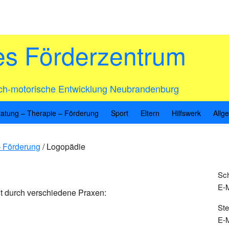
es Förderzentrum
ich-motorische Entwicklung Neubrandenburg
atung – Therapie – Förderung
Sport
Eltern
Hilfswerk
Allg
Se
– Förderung
/
Logopädie
Sch
E-M
gt durch verschiedene Praxen:
Ste
E-M